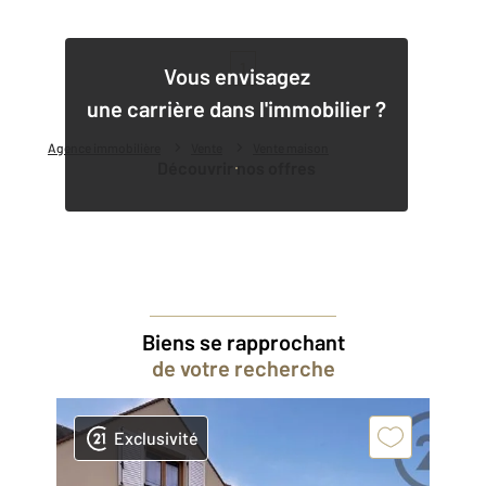
1
Vous envisagez
une carrière dans l'immobilier ?
Agence immobilière
Vente
Vente maison
Découvrir nos offres
Biens se rapprochant
de votre recherche
Exclusivité