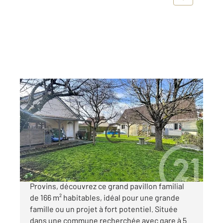
STE COLOMBE 77
2
166 m
, 8 pièces
Ref : 50224
Maison à vendre
331 000 €
À Sainte-Colombe, à seulement 5 minutes de
Provins, découvrez ce grand pavillon familial
de 166 m² habitables, idéal pour une grande
famille ou un projet à fort potentiel. Située
dans une commune recherchée avec gare à 5