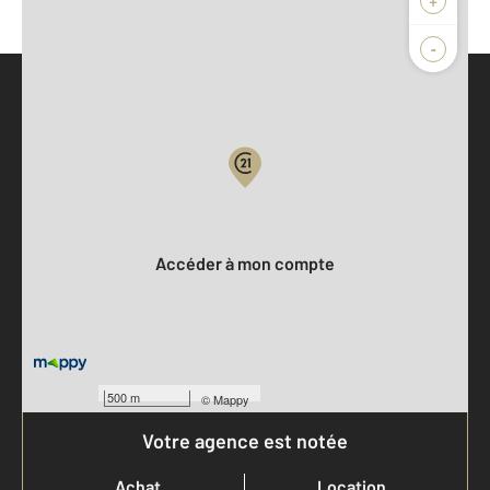
-
Parlons de vous, parlons biens
Votre compte :
Accéder à mon compte
500 m
©
Mappy
Votre agence est notée
Achat
Location