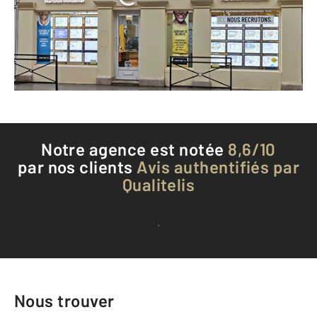
Envoyer un message
Téléphoner à l'agence
Notre agence est notée
8,6/10
par nos clients
Avis authentifiés par
Qualitelis
Voir tous les avis clients
Nous trouver