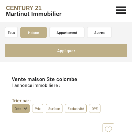
CENTURY 21
Martinot Immobilier
Tous
Maison
Appartement
Autres
Appliquer
Vente maison Ste colombe
1 annonce immobilière :
Trier par :
Date
Prix
Surface
Exclusivité
DPE