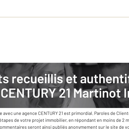
obilier
: nos clients donnent leurs avis
r
CENTURY 21 Martinot I
lier s’est fixée comme priorité de vous apporter le meilleur s
ue avec une agence CENTURY 21 est primordial. Paroles de Clien
 étapes de votre projet immobilier, en répondant en moins de 2 
 commentaires seront ainsi publiés anonymement sur le site de 