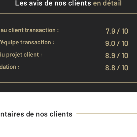
Les avis de nos clients
en détail
au client transaction :
7.9 / 10
équipe transaction :
9.0 / 10
u projet client :
8.9 / 10
ation :
8.8 / 10
taires de nos clients