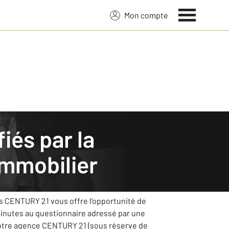
Mon compte
mmobilier
ervice et mettra tout en œuvre pour
ts CENTURY 21 vous offre l’opportunité de
minutes au questionnaire adressé par une
votre agence CENTURY 21 (sous réserve de