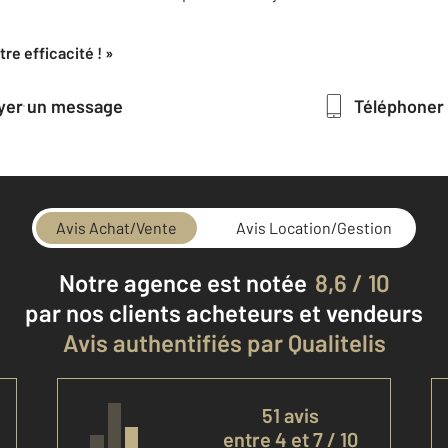
re efficacité ! »
oyer un message
Téléphoner
Avis Achat/Vente
Avis Location/Gestion
Notre agence est notée
8,6 / 10
par nos clients
acheteurs et vendeurs
Avis authentifiés par Qualitelis
51 avis
entre 4 et 7 / 10