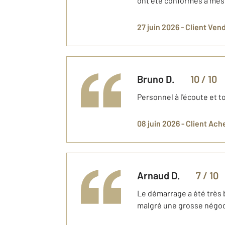
ont été conformes à mes 
27 juin 2026 -
Client Ven
Bruno
D.
10
/ 10
Personnel à l'écoute et t
08 juin 2026 -
Client Ach
Arnaud
D.
7
/ 10
Le démarrage a été très bi
malgré une grosse négoci