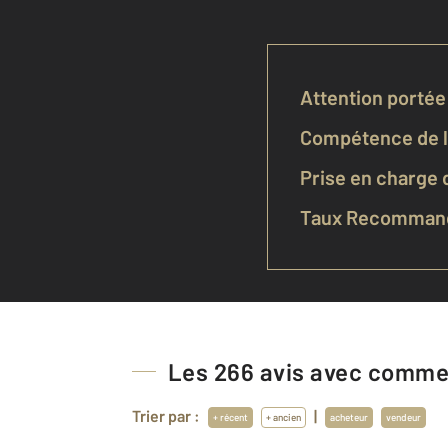
Attention portée 
Compétence de l'
Prise en charge d
Taux Recommand
Les
266
avis avec commen
Trier par :
|
+ récent
+ ancien
acheteur
vendeur