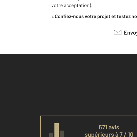
votre acceptation).
« Confiez-nous votre projet et testez not
Env
671 avis
supérieurs à 7 / 10