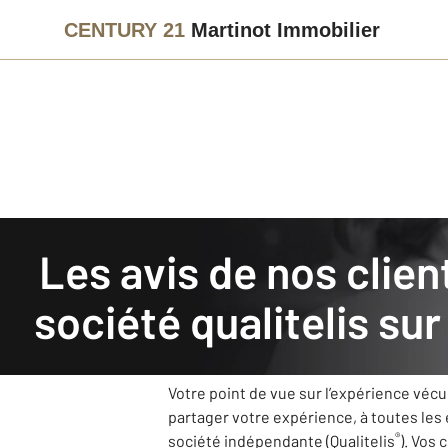
CENTURY 21
Martinot Immobilier
Agence immobilière
Avis de nos clients
Les avis de nos clients recueillis et authentifiés par la
CENTURY 21 Martinot Imm
société qualitelis su
Notre agence CENTURY 21 Martinot Immobi
s’améliorer grâce à vos retours.
Votre point de vue sur l’expérience véc
partager votre expérience, à toutes les
®
société indépendante (Qualitelis
). Vos