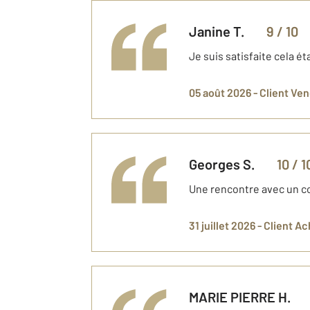
Janine
T.
9
/ 10
Je suis satisfaite cela é
05 août 2026 -
Client Ve
Georges
S.
10
/ 1
Une rencontre avec un co
31 juillet 2026 -
Client A
MARIE PIERRE
H.