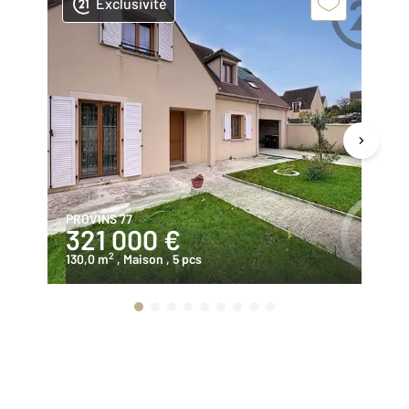
Exclusivité
PROVINS 77
LO
321 000 €
2
2
130,0 m
, Maison
, 5 pcs
15