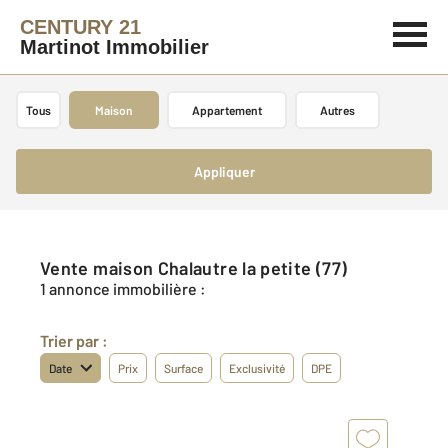
CENTURY 21
Martinot Immobilier
Tous
Maison
Appartement
Autres
Appliquer
Vente maison Chalautre la petite (77)
1 annonce immobilière :
Trier par :
Date
Prix
Surface
Exclusivité
DPE