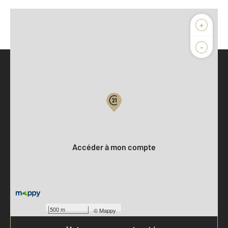
+
-
Parlons de vous, parlons biens
Votre compte :
Accéder à mon compte
500 m
©
Mappy