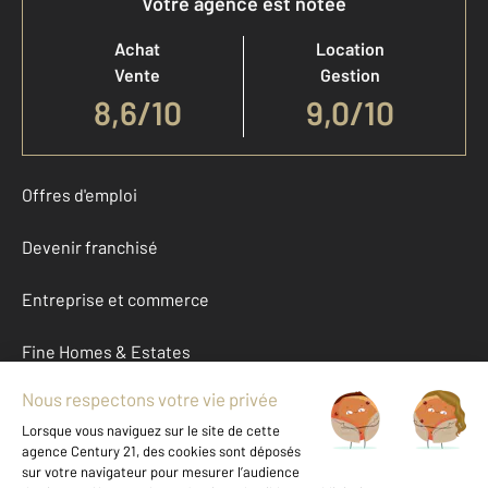
Votre agence est notée
Achat
Location
Vente
Gestion
8,6
/
10
9,0/10
Offres d'emploi
Devenir franchisé
Entreprise et commerce
Fine Homes & Estates
À propos
International