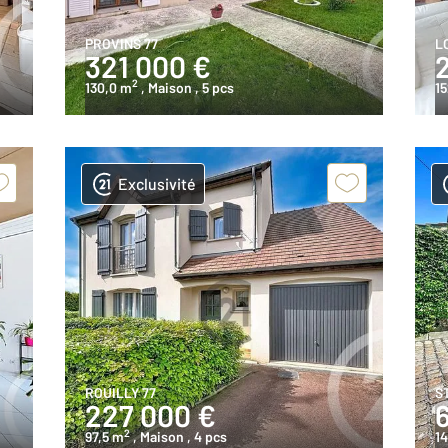
PROVINS 77
L
321 000 €
2
130,0 m
, Maison
, 5 pcs
15
Exclusivité
ROUILLY 77
S
227 000 €
2
97,5 m
, Maison
, 4 pcs
1