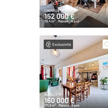
CHENOISE 77
152 000 €
2
79,4 m
, Maison
, 4 pcs
Exclusivité
ROUILLY 77
160 000 €
2
171,5 m
, Maison
, 5 pcs