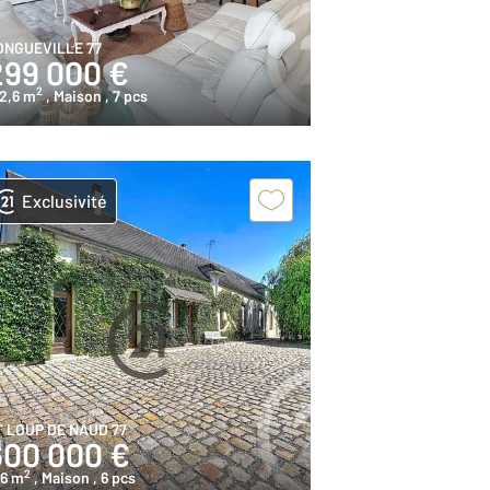
ONGUEVILLE 77
299 000 €
2
2,6 m
, Maison
, 7 pcs
Exclusivité
T LOUP DE NAUD 77
600 000 €
2
46 m
, Maison
, 6 pcs