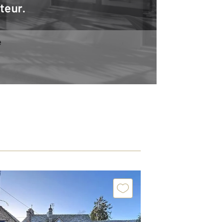
teur.
e