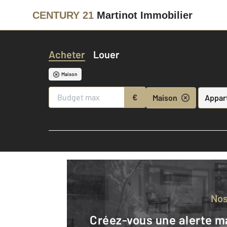
CENTURY 21
Martinot Immobilier
Acheter
Louer
Maison
€
Maison
Appar
No
Créez-vous une alerte mail pour être averti quand une annonce est en ligne et consultez la