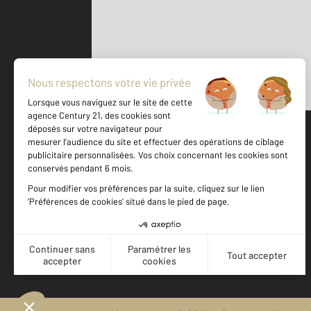
Parlons de vous, parlons biens
500 m
©
Mappy
Votre agence est notée
Achat
Location
Vente
Gestion
8,6
/
10
9,0/10