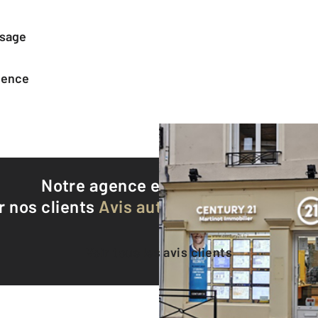
ssage
agence
Notre agence est notée
8,6/10
r nos clients
Avis authentifiés par Qualite
Voir tous les avis clients