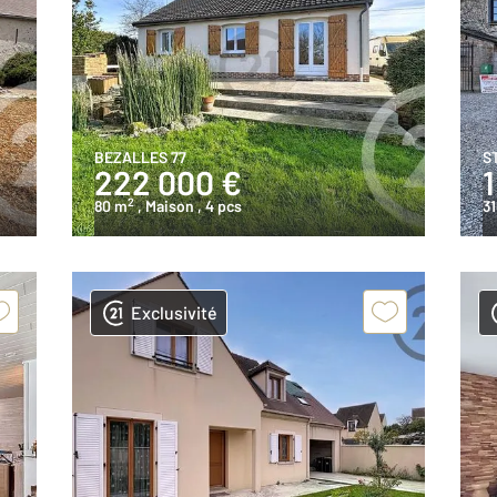
BEZALLES 77
S
222 000 €
2
80 m
, Maison
, 4 pcs
31
Exclusivité