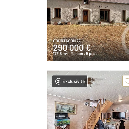
COURTACON 77
290 000 €
2
173,6 m
, Maison
, 5 pcs
Exclusivité