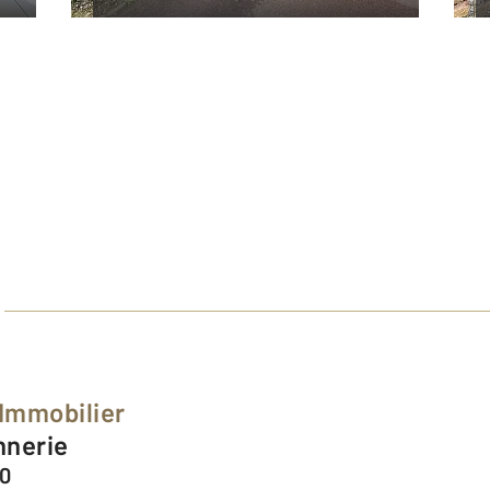
 Immobilier
nnerie
60