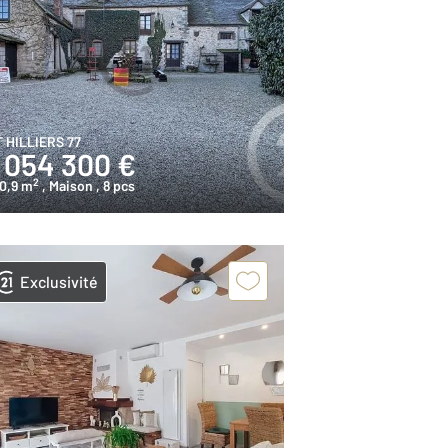
T HILLIERS 77
1 054 300 €
2
0,9 m
, Maison
, 8 pcs
Exclusivité