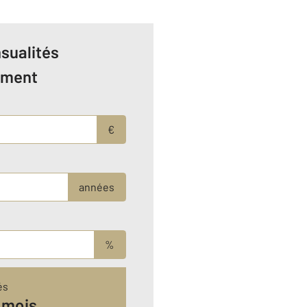
sualités
ement
€
années
%
és
 mois