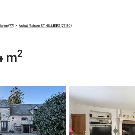
arne (77)
Achat Maison ST HILLIERS (77160)
2
94 m