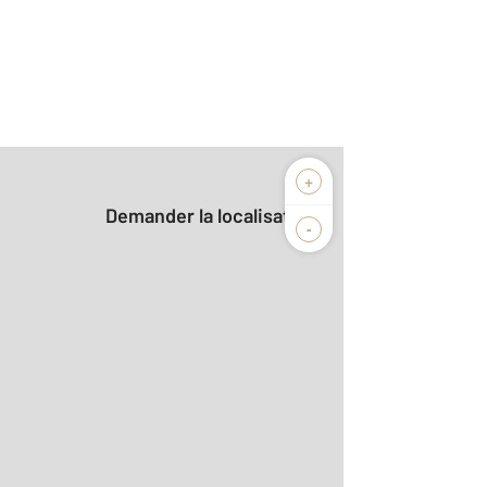
+
Demander la localisation
-
2
m
r le détail]