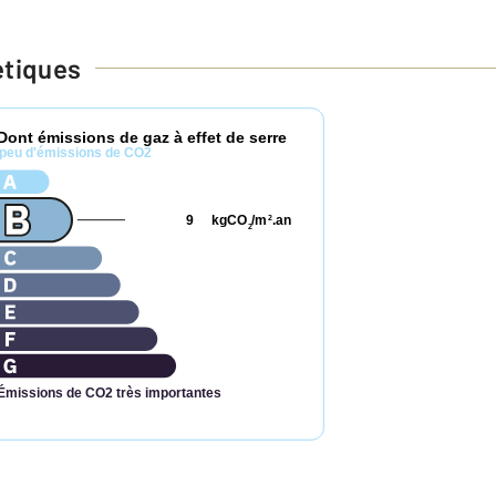
étiques
Dont émissions de gaz à effet de serre
peu d'émissions de CO2
9
kgCO
/m
.an
2
2
Émissions de CO2 très importantes