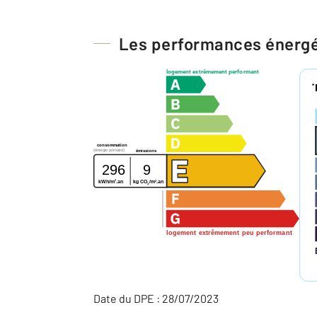
Les performances énerg
logement extrêmement performant
*
consommation
(énergie primaire)
émissions
296
9
2
2
kg CO
/m
.an
kWh/m
.an
2
logement extrêmement peu performant
Date du DPE : 28/07/2023