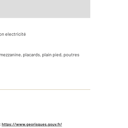
on electricité
mezzanine, placards, plain pied, poutres
:
https://www.georisques.gouv.fr/