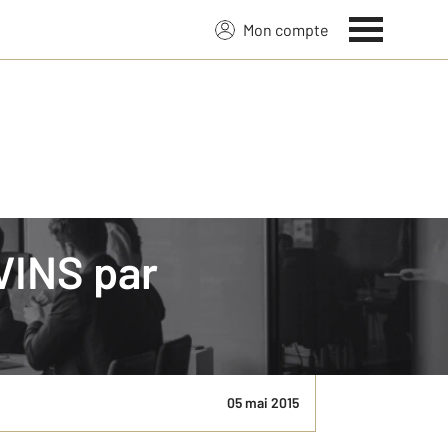
Mon compte
OVINS par
i les achats dans l'ancien sont largement
onstruits, ou construits il y a ...
05 mai 2015