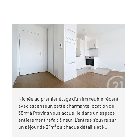
PROVINS 77
2
38,29 m
, 2 pièces
Ref : 50524
Appartement F2 à louer
690 €
par mois charges comprises
Visiter le site dédié
Nichée au premier étage d'un immeuble récent
avec ascenseur, cette charmante location de
38m² à Provins vous accueille dans un espace
entièrement refait à neuf. L'entrée s'ouvre sur
un séjour de 21m² où chaque détail a été ...