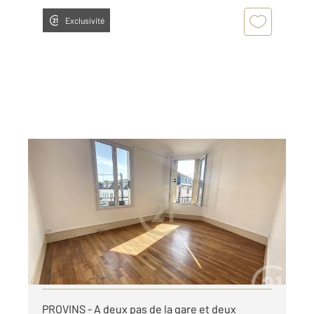
Exclusivité
PROVINS 77
2
69,83 m
, 3 pièces
Ref : 50392
Appartement F3 à louer
684 €
par mois charges comprises
Visiter le site dédié
PROVINS - A deux pas de la gare et deux