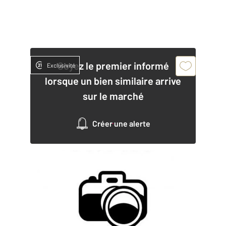
Soyez le premier informé
Exclusivité
lorsque un bien similaire arrive
sur le marché
Créer une alerte
PROVINS 77
2
37,62 m
, 2 pièces
Ref : 50528
Appartement F2 à louer
594 €