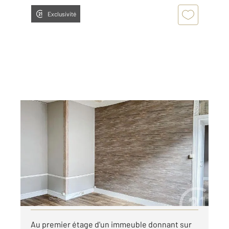
Exclusivité
PROVINS 77
2
42 m
, 2 pièces
Ref : 50334
Appartement F2 à louer
510 €
par mois charges comprises
Visiter le site dédié
Au premier étage d'un immeuble donnant sur