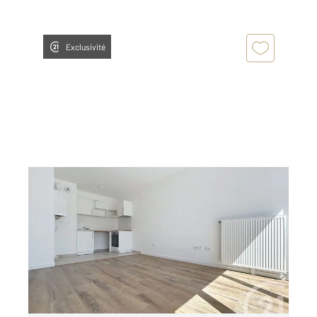
Exclusivité
PROVINS 77
2
41,03 m
, 2 pièces
Ref : 50465
Appartement T2 à louer
735 €
par mois charges comprises
Visiter le site dédié