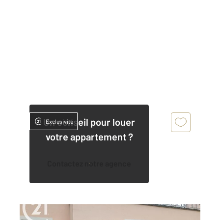
Un conseil pour louer
Exclusivité
votre appartement ?
Contactez notre agence
PROVINS 77