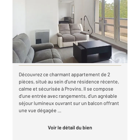
PROVINS 77
2
49,60 m
, 2 pièces
Ref : 49132
Appartement F2 à louer
680 €
par mois charges comprises
Visiter le site dédié
Découvrez ce charmant appartement de 2
pièces, situé au sein d'une résidence récente,
calme et sécurisée à Provins. Il se compose
d'une entrée avec rangements, d'un agréable
séjour lumineux ouvrant sur un balcon offrant
une vue dégagée ...
Voir le détail du bien