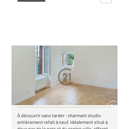
PROVINS 77
2
28,11 m
, 1 pièce
Ref : 50542
Appartement F1 à louer
444 €
par mois charges comprises
Visiter le site dédié
À découvrir sans tarder : charmant studio
entièrement refait à neuf, idéalement situé à
deux pas de la gare et du centre-ville, offrant