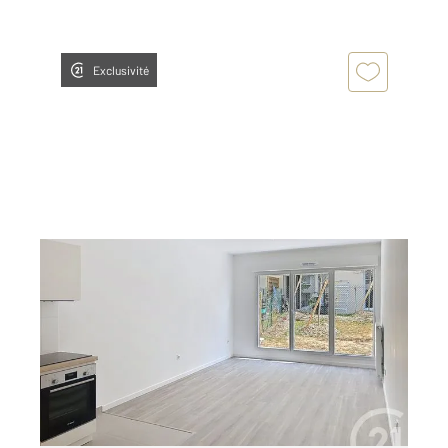
Exclusivité
PROVINS 77
2
65,04 m
, 3 pièces
Ref : 50490
Appartement F3 à louer
945 €
par mois charges comprises
Visiter le site dédié