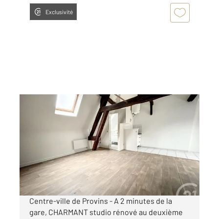
Exclusivité
PROVINS 77
2
24,61 m
, 1 pièce
Ref : 50541
Appartement F1 à louer
402 €
par mois charges comprises
Centre-ville de Provins - A 2 minutes de la
gare, CHARMANT studio rénové au deuxième