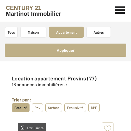
CENTURY 21
Martinot Immobilier
Tous
Maison
Appartement
Autres
Appliquer
Location appartement Provins (77)
18 annonces immobilières :
Trier par :
Date
Prix
Surface
Exclusivité
DPE
Exclusivité