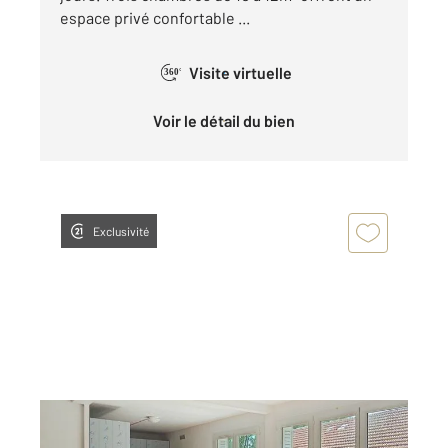
espace privé confortable ...
Visite virtuelle
360°
Voir le détail du bien
Exclusivité
PROVINS 77
2
63,21 m
, 3 pièces