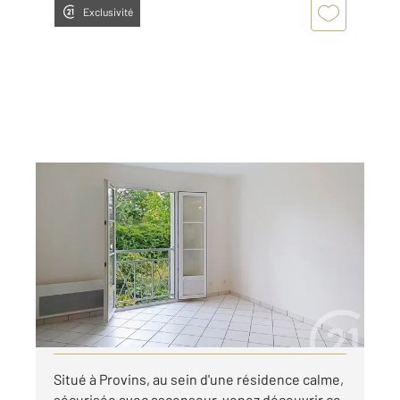
Exclusivité
PROVINS 77
2
44,26 m
, 2 pièces
Ref : 50449
Appartement F2 à louer
670 €
par mois charges comprises
Visiter le site dédié
Situé à Provins, au sein d'une résidence calme,
sécurisée avec ascenseur, venez découvrir ce