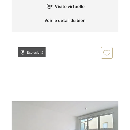
Visite virtuelle
360°
Voir le détail du bien
Exclusivité
PROVINS 77
2
75 m
, 4 pièces
Ref : 50497