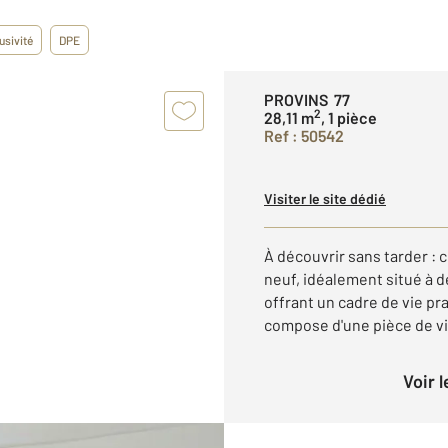
usivité
DPE
PROVINS 77
2
28,11 m
, 1 pièce
Ref : 50542
Visiter le site dédié
À découvrir sans tarder : 
neuf, idéalement situé à de
offrant un cadre de vie pr
compose d'une pièce de vie
Voir 