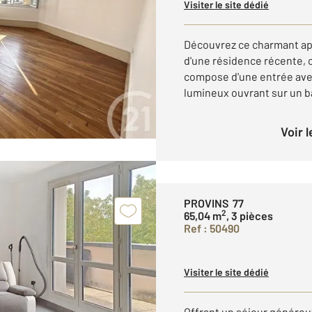
Visiter le site dédié
Découvrez ce charmant app
d'une résidence récente, c
compose d'une entrée ave
lumineux ouvrant sur un b
Voir 
PROVINS 77
2
65,04 m
, 3 pièces
Ref : 50490
Visiter le site dédié
Offrant un séjour généreu