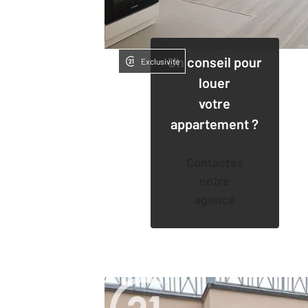
Un conseil pour
Exclusivité
louer
votre
appartement ?
Contactez
notre
agence