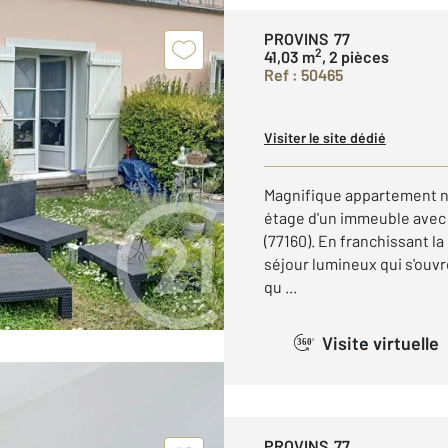
PROVINS 77
2
41,03 m
, 2 pièces
Ref : 50465
Visiter le site dédié
Magnifique appartement n
étage d'un immeuble avec
(77160). En franchissant l
séjour lumineux qui s'ouvr
qu ...
Visite virtuelle
360°
PROVINS 77