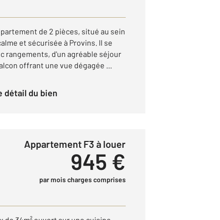
artement de 2 pièces, situé au sein
alme et sécurisée à Provins. Il se
c rangements, d'un agréable séjour
alcon offrant une vue dégagée ...
le détail du bien
Appartement F3 à louer
945 €
par mois charges comprises
x de 34m² ouvert sur une cuisine