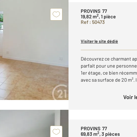
PROVINS 77
2
19,82 m
, 1 pièce
Ref : 50473
Visiter le site dédié
Découvrez ce charmant ap
parfait pour une personne
1er étage, ce bien récem
avec sa surface de 20 m². Il
Voir 
PROVINS 77
2
69,83 m
, 3 pièces