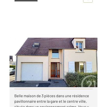
PROVINS 77
2
89,75 m
, 4 pièces
Ref : 50456
Maison à louer
1 054 €
par mois charges comprises
Visiter le site dédié
Belle maison de 3 pièces dans une résidence
pavillonnaire entre la gare et le centre ville,
située dans un environnement calme. Vous y