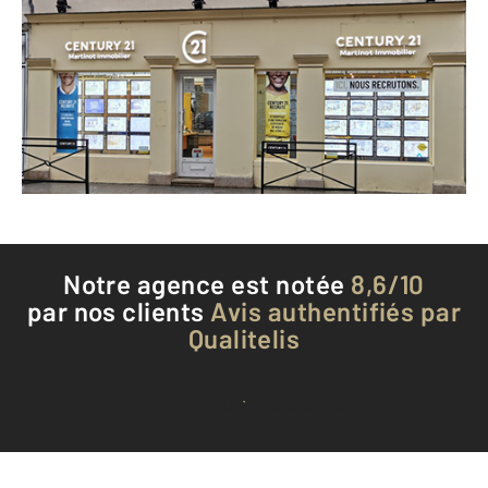
1 rue de la Cordonnerie
PROVINS - 77160
Envoyer un message
Téléphoner à l'agence
Notre agence est notée
8,6/10
par nos clients
Avis authentifiés par
Qualitelis
Voir tous les avis clients