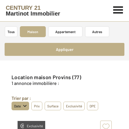
CENTURY 21
Martinot Immobilier
Tous
Maison
Appartement
Autres
Appliquer
Location maison Provins (77)
1 annonce immobilière :
Trier par :
Date
Prix
Surface
Exclusivité
DPE
Exclusivité