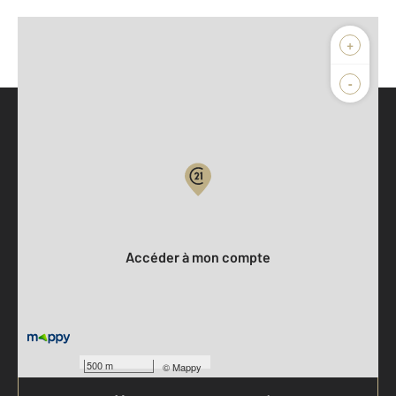
+
-
Parlons de vous, parlons biens
Votre compte :
Accéder à mon compte
500 m
©
Mappy