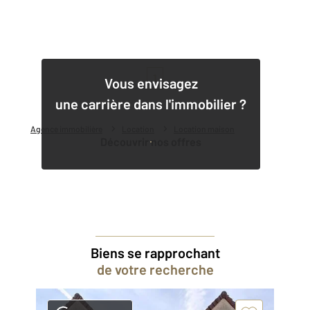
1
Vous envisagez
une carrière dans l'immobilier ?
Agence immobilière
Location
Location maison
Découvrir nos offres
Biens se rapprochant
de votre recherche