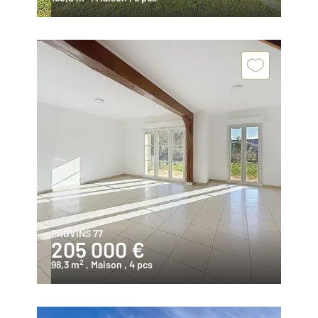
PROVINS 77
205 000 €
2
98,3 m
, Maison
, 4 pcs