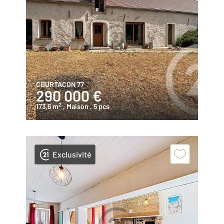
COURTACON 77
290 000 €
2
173,6 m
, Maison
, 5 pcs
Exclusivité