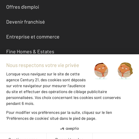
Offres d'emploi
Devenir franchisé
Entreprise et commerce
Fine Homes & Estates
À propos
International
Nous contacter
Mentions légales & CGU et Barèmes d'honoraires
Données personnelles