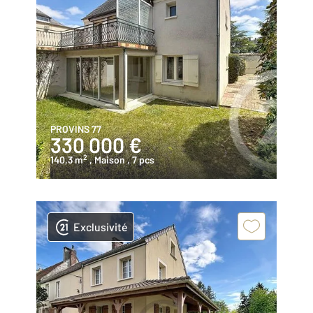
PROVINS 77
330 000 €
2
140,3 m
, Maison
, 7 pcs
Exclusivité