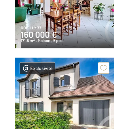
ROUILLY 77
160 000 €
2
171,5 m
, Maison
, 5 pcs
Exclusivité