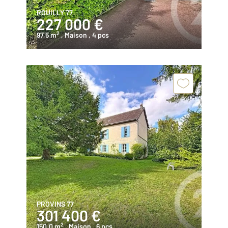
ROUILLY 77
227 000 €
2
97,5 m
, Maison
, 4 pcs
PROVINS 77
301 400 €
2
150,0 m
, Maison
, 6 pcs