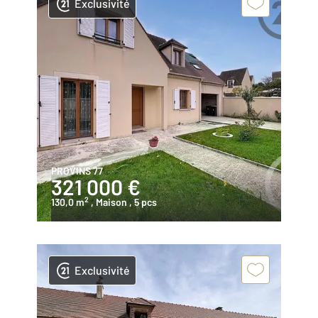
Exclusivité
PROVINS 77
321 000 €
2
130,0 m
, Maison
, 5 pcs
Exclusivité