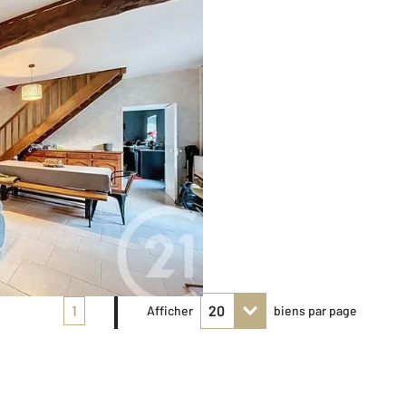
1
Afficher
biens par page