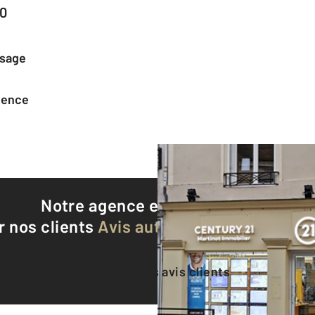
60
ssage
agence
Notre agence est notée
8,6/10
r nos clients
Avis authentifiés par Qualite
Voir tous les avis clients