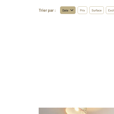
Trier par :
Date
Prix
Surface
Excl