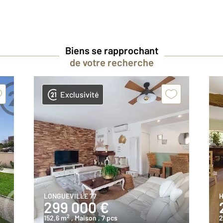
Biens se rapprochant
de votre recherche
Exclusivité
LONGUEVILLE 77
H
299 000 €
2
152,6 m
, Maison
, 7 pcs
2