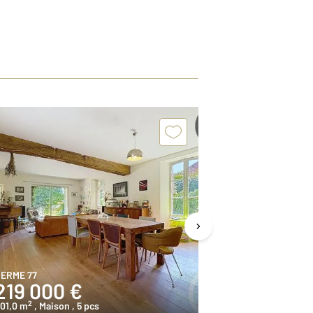
Exclusivit
ERME 77
ROUILLY 77
219 000 €
160 000
2
2
01,0 m
, Maison
, 5 pcs
171,5 m
, Maison