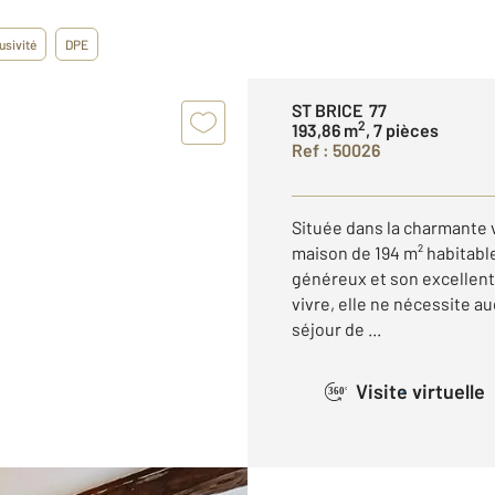
usivité
DPE
ST BRICE 77
2
193,86 m
, 7 pièces
Ref : 50026
Située dans la charmante v
maison de 194 m² habitabl
généreux et son excellent
vivre, elle ne nécessite a
séjour de ...
Visite virtuelle
360°