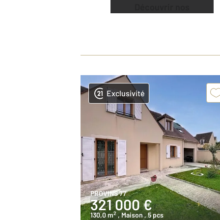
Découvrir nos
offres
Exclusivité
PROVINS 77
321 000 €
2
130,0 m
, Maison
, 5 pcs