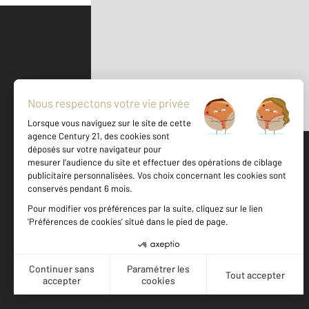
Parlons de vous, parlons biens
500 m
©
Mappy
Votre agence est notée
Achat
Location
Vente
Gestion
8,6
/
10
9,0/10