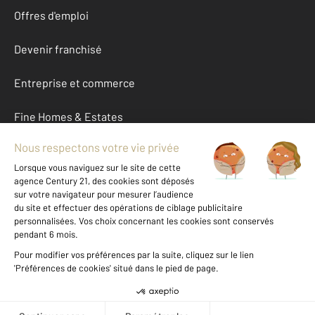
Offres d'emploi
Devenir franchisé
Entreprise et commerce
Fine Homes & Estates
À propos
International
Nous contacter
Mentions légales & CGU et Barèmes d'honoraires
Données personnelles