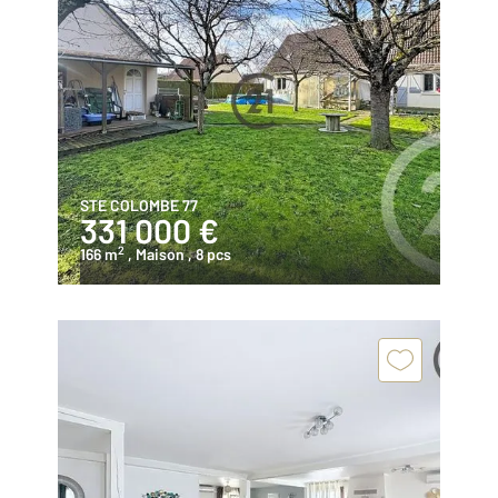
STE COLOMBE 77
331 000 €
2
166 m
, Maison
, 8 pcs