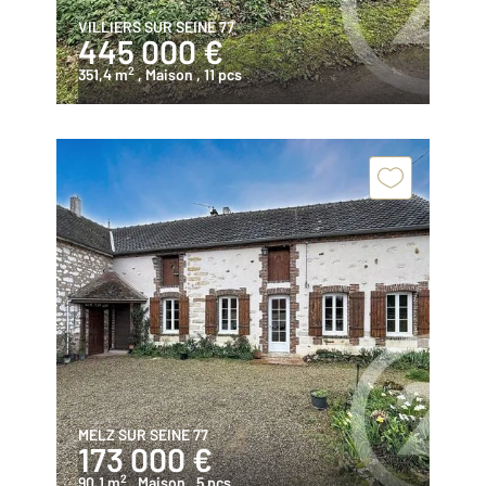
VILLIERS SUR SEINE 77
445 000 €
2
351,4 m
, Maison
, 11 pcs
MELZ SUR SEINE 77
173 000 €
2
90,1 m
, Maison
, 5 pcs