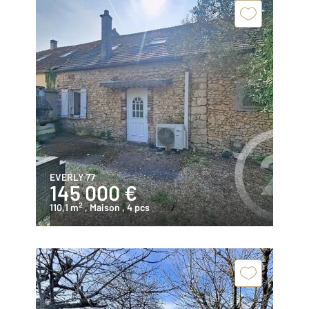
EVERLY 77
145 000 €
2
110,1 m
, Maison
, 4 pcs