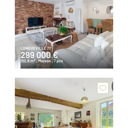
LONGUEVILLE 77
299 000 €
2
152,6 m
, Maison
, 7 pcs