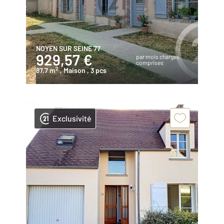
NOYEN SUR SEINE 77
929,57 €
par mois charges
comprises
2
87,7 m
, Maison
, 3 pcs
Exclusivité