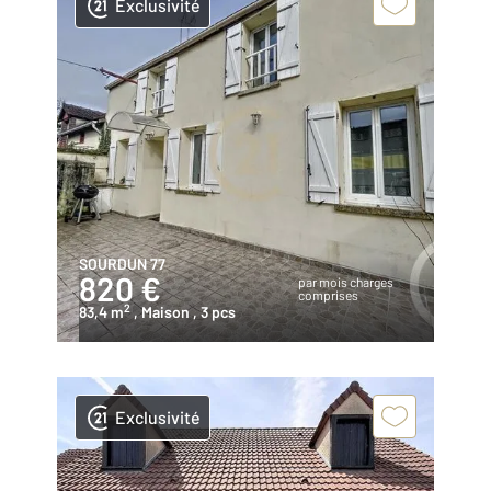
Exclusivité
SOURDUN 77
820 €
par mois charges
comprises
2
83,4 m
, Maison
, 3 pcs
Exclusivité