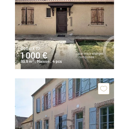
GOUAIX 77
1 000 €
par mois charges
comprises
2
99,9 m
, Maison
, 4 pcs