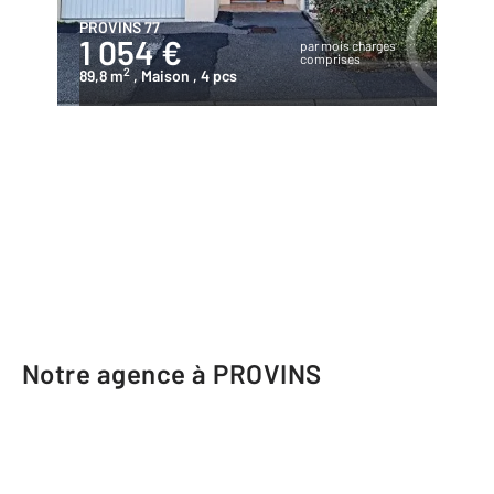
PROVINS 77
1 054 €
par mois charges
comprises
2
89,8 m
, Maison
, 4 pcs
Notre agence à PROVINS