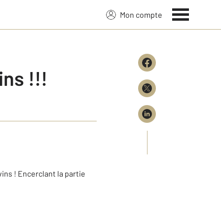
Mon compte
ns !!!
ns ! Encerclant la partie