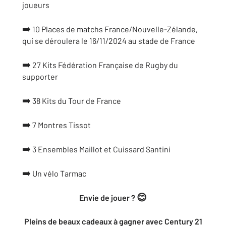
joueurs
➡️
10 Places de matchs France/Nouvelle-Zélande,
qui se déroulera le 16/11/2024 au stade de France
➡️
27 Kits Fédération Française de Rugby du
supporter
➡️
38 Kits du Tour de France
➡️
7 Montres Tissot
➡️
3 Ensembles Maillot et Cuissard Santini
➡️
Un vélo Tarmac
😊
Envie de jouer ?
Pleins de beaux cadeaux à gagner avec Century 21